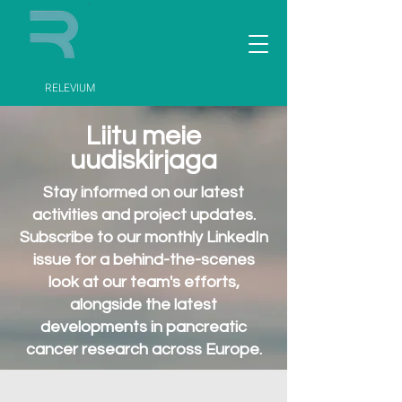
RELEVIUM
Liitu meie
uudiskirjaga
Stay informed on our latest
activities and project updates.
Subscribe to our monthly LinkedIn
issue for a behind-the-scenes
look at our team's efforts,
alongside the latest
developments in pancreatic
cancer research across Europe.