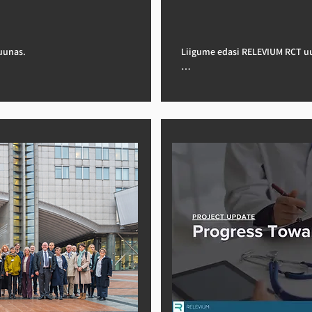
matuurlaua kaudu.

ning kliiniku spetsialist jälgib
 tulemuste ja 
3. JGU jätkab tööd uuringu rak
al.

tähelepanekute analüüsi raamist
unas.

Liigume edasi RELEVIUM RCT uu
ukohad lõplikult 
4. Kliiniliste partnerite vahel 
rollitud uuenduslik uuring, 
Uuringu pealkiri: Randomiseeri
vormistatud.
nenud kõhunäärmevähiga 
mille eesmärk on hinnata kau
hisintellektil põhineva 
patsientide elukvaliteedi paran
dab valu ja kahheksia ravi, 
multimodaalse sekkumise abil, 
toitumise ja füüsilise aktiivsuse
rk on parandada 
Peamine eesmärk: Selle uuring
ientide elukvaliteeti, 
kaugelearenenud kõhunäärmeväh
statud toitumise, füüsilise 
vähendades valu ja kahheksiat i
te abil, täiustades 
aktiivsuse ja valuvaigistamise s
l põhinevate sekkumistega.

standardset keemiaravi tehisin
Peamised uuendused:

imas UMC Mainzis, NEMC-s ja 
1. Uuringu eetilised heakskiid
Rambamis.
