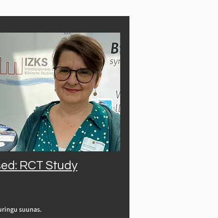
sed: RCT Study
ringu suunas.
