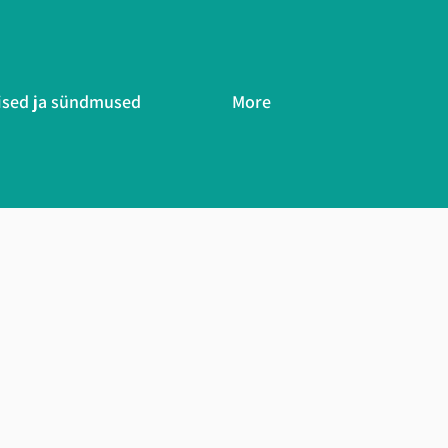
ised ja sündmused
More