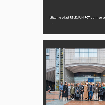
ning kliiniku spetsialist jälgib testi ar
3. JGU jätkab tööd uuringu rakendamise
tähelepanekute analüüsi raamistiku kall
Liigume edasi RELEVIUM RCT uuringu su
4. Kliiniliste partnerite vahel on uuring
Uuringu pealkiri: Randomiseeritud kont
vormistatud.
mille eesmärk on hinnata kaugeleare
patsientide elukvaliteedi paranemist te
multimodaalse sekkumise abil, mis ühen
toitumise ja füüsilise aktiivsuse.

Peamine eesmärk: Selle uuringu eesmä
kaugelearenenud kõhunäärmevähiga pats
vähendades valu ja kahheksiat isikupära
aktiivsuse ja valuvaigistamise strateegia
standardset keemiaravi tehisintellekti
Peamised uuendused:

1. Uuringu eetilised heakskiidud on kä
Rambamis.
