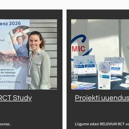
 RCT Study
Projekti uuendu
unas.

Liigume edasi RELEVIUM RCT uu