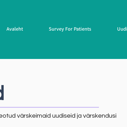
Avaleht
Survey For Patients
Uud
d
eotud värskeimaid uudiseid ja värskendusi