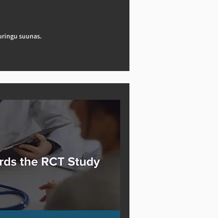
 testi armatuurlaua kaudu.

endamise tulemuste ja 
iku kallal.

ringu suunas.

on uuringukohad lõplikult 
tud kontrollitud uuenduslik uuring, 
gelearenenud kõhunäärmevähiga 
emist tehisintellektil põhineva 
mis ühendab valu ja kahheksia ravi, 
.

u eesmärk on parandada 
iga patsientide elukvaliteeti, 
sikupärastatud toitumise, füüsilise 
trateegiate abil, täiustades 
tellektil põhinevate sekkumistega.

ud on käimas UMC Mainzis, NEMC-s ja 