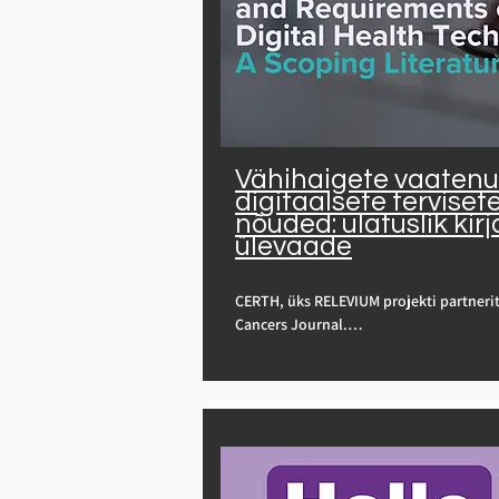
Vähihaigete vaatenu
digitaalsete tervise
nõuded: ulatuslik kir
ülevaade
CERTH, üks RELEVIUM projekti partnerites
Cancers Journal.

See artikkel uurib, kuidas digitaalsed 
hallata kasvavat vähikoormust, rõhutad
mõistmise olulisust, andes ülevaate 128
vähipatsiendid seavad esikohale kasut
haldamise ja parema suhtluse tervishoi