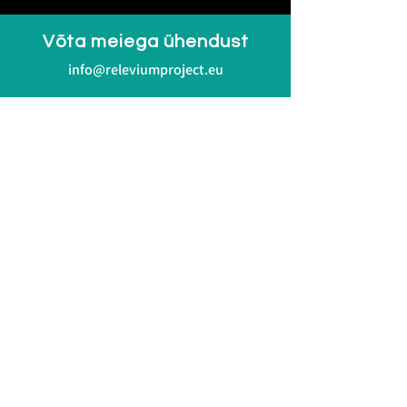
Võta meiega ühendust
info@releviumproject.eu
Võtke meiega ühendust
LinkedIn
Bluesky
Privaatsuspoliitika
Subscribe to our Newsletter