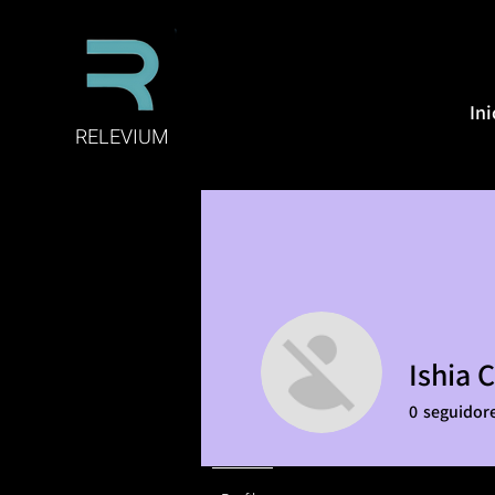
Ini
RELEVIUM
Ishia 
0
seguidor