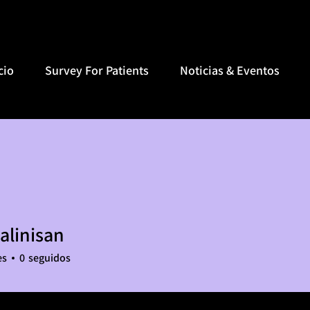
cio
Survey For Patients
Noticias & Eventos
Calinisan
es
0
seguidos