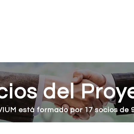
cio
Survey For Patients
Noticias & Eventos
cios del Proy
VIUM está formado por 17 socios de 9