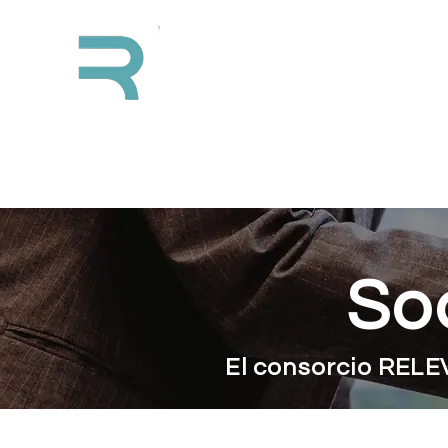
Ini
RELEVIUM
So
El consorcio RELE