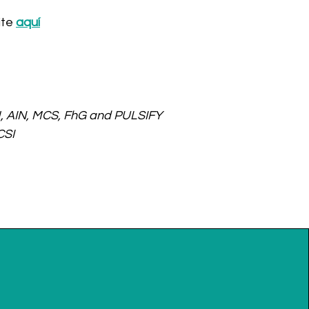
ite
aquí
H, AIN, MCS, FhG and PULSIFY
CSI