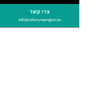
צרו קשר
info@releviumproject.eu
התחברו אלינו
LinkedIn
Bluesky
מדיניות פרטיות
Subscribe to our Newsletter