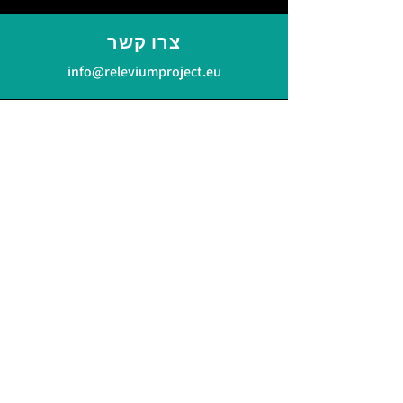
צרו קשר
info@releviumproject.eu
התחברו אלינו
LinkedIn
Bluesky
מדיניות פרטיות
Subscribe to our Newsletter